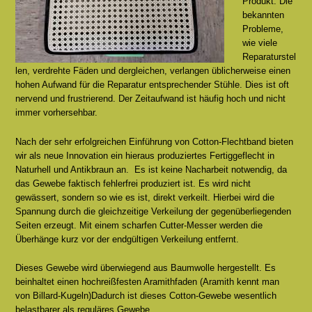
Produkt. Die
bekannten
Probleme,
wie viele
Reparaturstel
len, verdrehte Fäden und dergleichen, verlangen üblicherweise einen
hohen Aufwand für die Reparatur entsprechender Stühle. Dies ist oft
nervend und frustrierend. Der Zeitaufwand ist häufig hoch und nicht
immer vorhersehbar.
Nach der sehr erfolgreichen Einführung von Cotton-Flechtband bieten
wir als neue Innovation ein hieraus produziertes Fertiggeflecht in
Naturhell und Antikbraun an. Es ist keine Nacharbeit notwendig, da
das Gewebe faktisch fehlerfrei produziert ist. Es wird nicht
gewässert, sondern so wie es ist, direkt verkeilt. Hierbei wird die
Spannung durch die gleichzeitige Verkeilung der gegenüberliegenden
Seiten erzeugt. Mit einem scharfen Cutter-Messer werden die
Überhänge kurz vor der endgültigen Verkeilung entfernt.
Dieses Gewebe wird überwiegend aus Baumwolle hergestellt. Es
beinhaltet einen hochreißfesten Aramithfaden (Aramith kennt man
von Billard-Kugeln)Dadurch ist dieses Cotton-Gewebe wesentlich
belastbarer als reguläres Gewebe.