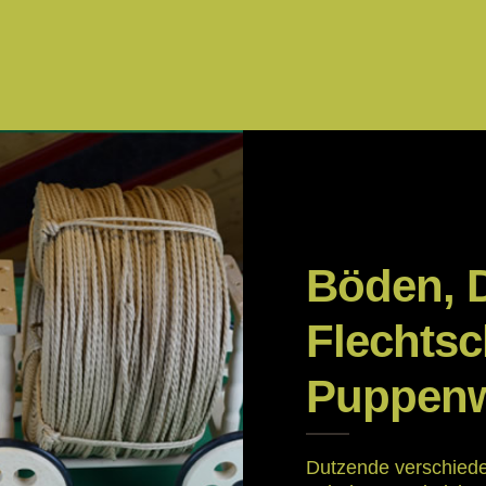
Böden, 
Flechtsc
Puppen
Dutzende verschiede