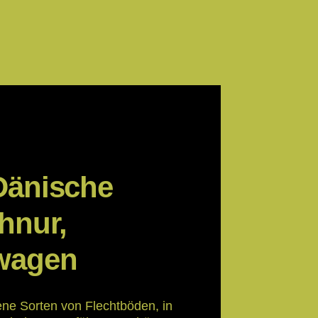
Dänische
hnur,
wagen
ne Sorten von Flechtböden, in