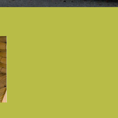
,
al
ass
icht