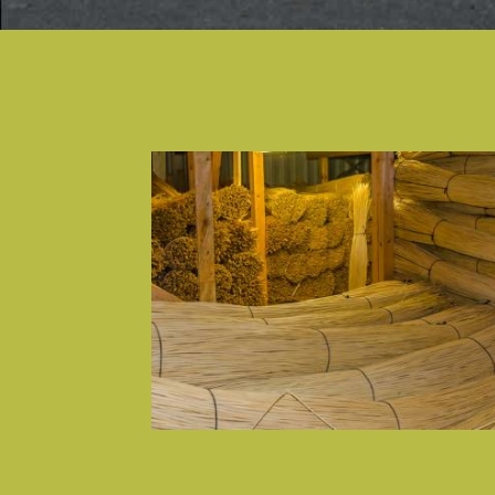
Weiden brechen trotz Einweichen
17. FEBRUARY 2020
15
0
Faktisch immer, wenn Weiden ständig brechen
wurde falsch geweicht. Es kann zwar immer m
eine Rute brechen, sei es, dass sie tot ist, d
sie einen Insektenstich hat, und an der Einstichstelle br
oder weil die Weide einen Hagelschaden hat.